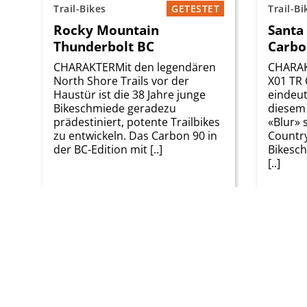
Trail-Bikes
GETESTET
Trail-Bi
Rocky Mountain
Santa
Thunderbolt BC
Carbo
CHARAKTERMit den legendären
CHARAK
North Shore Trails vor der
X01 TR 
Haustür ist die 38 Jahre junge
eindeut
Bikeschmiede geradezu
diesem 
prädestiniert, potente ­Trailbikes
«Blur» 
zu entwickeln. Das Carbon 90 in
Country
der BC-Edition mit [..]
Bikesc
[..]
Preis
Gewicht
Preis
6'799.00 CHF
13 g
10'090.
Zum Test