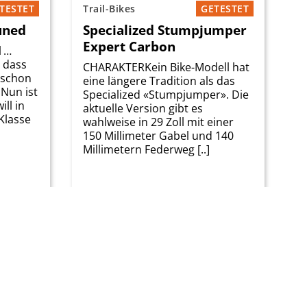
TESTET
Trail-Bikes
GETESTET
uned
Specialized Stumpjumper
Expert Carbon
 …
, dass
CHARAKTERKein Bike-Modell hat
 schon
eine längere Tradition als das
 Nun ist
Specialized «Stump­jumper». Die
ll in
aktuelle Version gibt es
Klasse
wahlweise in 29 Zoll mit einer
150 Millimeter Gabel und 140
Millimetern Federweg [..]
Gewicht
Preis
Gewicht
13 g
6'299.00 CHF
13 g
Zum Test