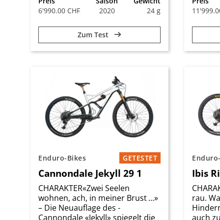
Preis
Saison
Gewicht
Preis
6'990.00 CHF
2020
24 g
11'999.
Zum Test
Enduro-Bikes
GETESTET
Enduro-
Cannondale Jekyll 29 1
Ibis 
CHARAKTER«Zwei Seelen
CHARAKT
wohnen, ach, in meiner Brust …»
rau. W
– Die Neuauflage des ­
Hinder
Cannondale «Jekyll» spiegelt die
auch zu