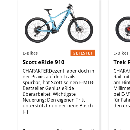
E-Bikes
GETESTET
E-Bikes
Scott eRide 910
Trek R
CHARAKTERDezent, aber doch in
CHARAK
der Praxis auf den Trails
Rail mi
spürbar, hat Scott seinen E-MTB-
am Hin
Bestseller Genius eRide
Millime
überarbeitet. Wichtigste
bei E-M
Neuerung: Den eigenen Tritt
für Fah
unterstützt nun der neue Bosch
den erst
[..]