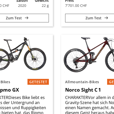
Saison
Gewicht
Preis
00 CHF
2020
22 g
7'701.00 CHF
Zum Test
Zum Test
Bikes
GETESTET
Allmountain-Bikes
GE
Ripmo GX
Norco Sight C 1
ERDieses Bike liebt es
CHARAKTERVor allem in 
as der Untergrund an
Gravity-Szene hat sich N
nissen und Ruppigkeiten
einen Namen gemacht. A
 bieten hat, das Ripmo
diesem Geist heraus hab