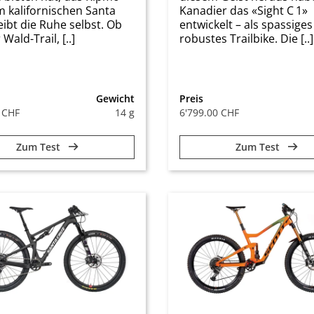
 kalifornischen Santa
Kanadier das «Sight C 1»
eibt die Ruhe selbst. Ob
entwickelt – als spassige
 Wald-Trail, [..]
robustes Trailbike. Die [..]
Gewicht
Preis
 CHF
14 g
6'799.00 CHF
Zum Test
Zum Test