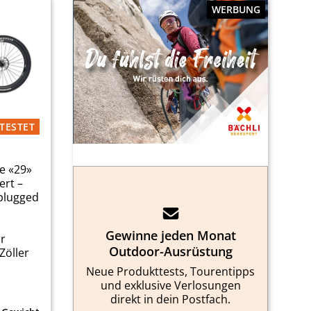
WERBUNG
TESTET
e «29»
ert –
plugged
Gewinne jeden Monat
ir
Outdoor-Ausrüstung
Zöller
Neue Produkttests, Tourentipps
und exklusive Verlosungen
direkt in dein Postfach.