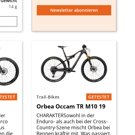
Gewicht
14 g
Newsletter abonnieren
TESTET
Trail-Bikes
GETESTET
Orbea Occam TR M10 19
der
CHARAKTERSowohl in der
orco
Enduro- als auch bei der Cross-
us
Country-Szene mischt Orbea bei
en die
Rennen kräftig mit. Was passiert,