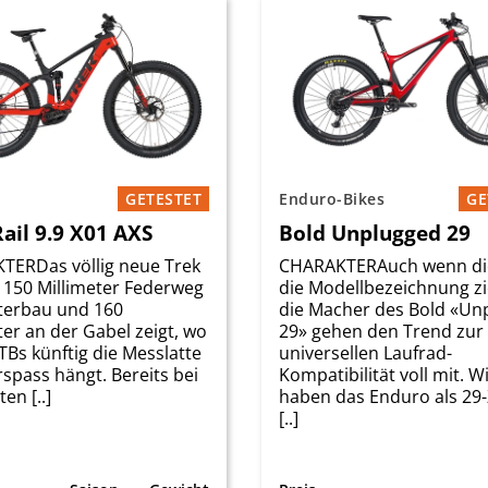
GETESTET
Enduro-Bikes
GE
ail 9.9 X01 AXS
Bold Unplugged 29
TERDas völlig neue Trek
CHARAKTERAuch wenn di
t 150 Millimeter Federweg
die Modellbezeichnung zi
terbau und 160
die Macher des Bold «Un
ter an der Gabel zeigt, wo
29» gehen den Trend zur
TBs künftig die Messlatte
universellen Laufrad-
rspass hängt. Bereits bei
Kompatibilität voll mit. W
en [..]
haben das Enduro als 29-
[..]