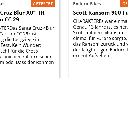
kes
GETESTET
Enduro-Bikes
GE
 Cruz Blur X01 TR
Scott Ransom 900 T
n CC 29
CHARAKTEREs war einmal
Genau 13 Jahre ist es her
TERDas Santa Cruz «Blur
Scott mit dem «Ransom»
Carbon CC 29» ist
einmal für Furore sorgte.
ig die Bergziege in
das Ransom zurück und wi
Test. Kein Wunder:
der langhubigen Enduro-
steht für die Cross-
erneut Aufsehen [..]
-Linie der kalifornischen
hmiede. Dass der Rahmen
Gewicht
Preis
00 CHF
11 g
8'599.00 CHF
Zum Test
Zum Test