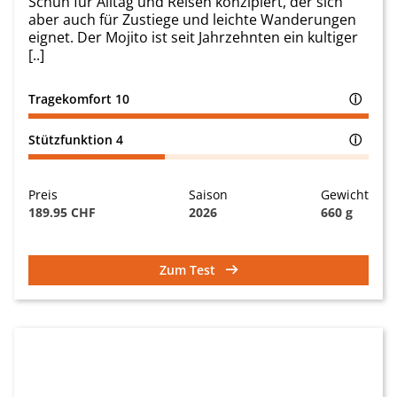
Schuh für Alltag und Reisen konzipiert, der sich
aber auch für Zustiege und leichte Wanderungen
eignet. Der Mojito ist seit Jahrzehnten ein kultiger
[..]
Tragekomfort
10
ⓘ
Stützfunktion
4
ⓘ
Preis
Saison
Gewicht
189.95 CHF
2026
660 g
Zum Test