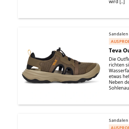
wird [..]
Sandalen
AUSPRO
Teva O
Die Outf
richten s
Wasserfa
etwas hef
Neben de
Sohlenauf
Sandalen
AUSPRO