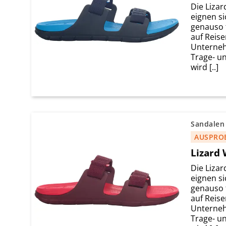
Die Lizar
eignen s
genauso f
auf Reise
Unterneh
Trage- u
wird [..]
Sandalen
AUSPRO
Lizard 
Die Lizar
eignen s
genauso f
auf Reise
Unterneh
Trage- u