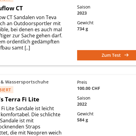
uflow CT
Saison
2023
low CT Sandalen von Teva
Gewicht
ich an Outdoorsportler mit
734 g
ible, bei denen es auch mal
tiger zur Sache gehen darf.
m ordentlich gedämpften
bau samt [..]
Zum Test
 & Wassersportschuhe
Preis
100.00 CHF
BIERT
s Terra Fi Lite
Saison
2022
Fi Lite Sandale ist leicht
Gewicht
komfortabel. Die schlichte
584 g
Sandale ist mit
rocknenden Straps
ttet, die mit Neopren weich