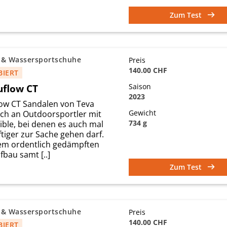
Zum Test
 & Wassersportschuhe
Preis
140.00 CHF
BIERT
uflow CT
Saison
2023
low CT Sandalen von Teva
Gewicht
ich an Outdoorsportler mit
734 g
ible, bei denen es auch mal
tiger zur Sache gehen darf.
m ordentlich gedämpften
bau samt [..]
Zum Test
 & Wassersportschuhe
Preis
140.00 CHF
BIERT