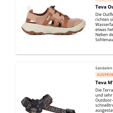
Teva O
Die Outf
richten s
Wasserfa
etwas hef
Neben de
Sohlenauf
Sandalen
AUSPRO
Teva M'
Die Terra 
und sehr 
Outdoor-
schnellt
ausgesta