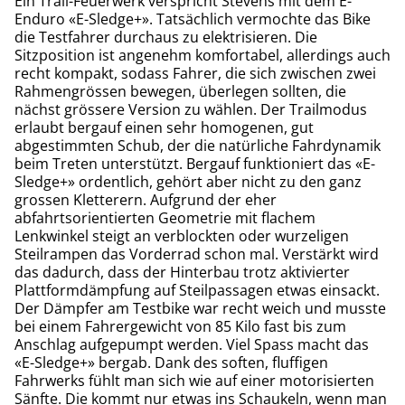
Ein Trail-Feuerwerk verspricht Stevens mit dem E-
Enduro «E-Sledge+». Tatsächlich vermochte das Bike
die Testfahrer durchaus zu elektrisieren. Die
Sitzposition ist angenehm komfortabel, allerdings auch
recht kompakt, sodass Fahrer, die sich zwischen zwei
Rahmengrössen bewegen, überlegen sollten, die
nächst grössere Version zu wählen. Der Trailmodus
erlaubt bergauf einen sehr homogenen, gut
abgestimmten Schub, der die natürliche Fahrdynamik
beim Treten unterstützt. Bergauf funktioniert das «E-
Sledge+» ordentlich, gehört aber nicht zu den ganz
grossen Kletterern. Aufgrund der eher
abfahrtsorientierten Geometrie mit flachem
Lenkwinkel steigt an verblockten oder wurzeligen
Steilrampen das Vorderrad schon mal. Verstärkt wird
das dadurch, dass der Hinterbau trotz aktivierter
Plattformdämpfung auf Steilpassagen etwas einsackt.
Der Dämpfer am Testbike war recht weich und musste
bei einem Fahrergewicht von 85 Kilo fast bis zum
Anschlag aufgepumpt werden. Viel Spass macht das
«E-Sledge+» bergab. Dank des soften, fluffigen
Fahrwerks fühlt man sich wie auf einer motorisierten
Sänfte. Die kommt nur etwas ins Schaukeln, wenn man