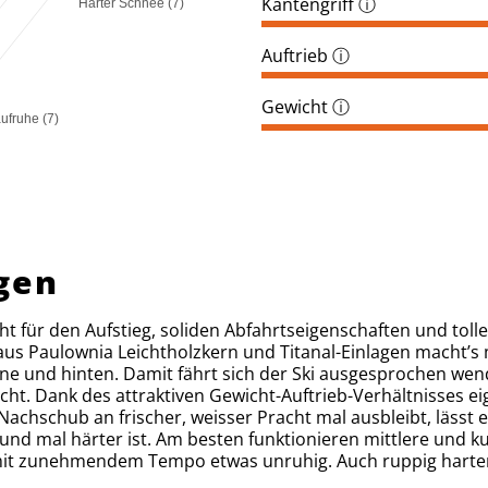
Kantengriff
ⓘ
Harter Schnee (7)
Auftrieb
ⓘ
Gewicht
ⓘ
ufruhe (7)
gen
t für den Aufstieg, soliden Abfahrtseigenschaften und toll
 aus Paulownia Leichtholzkern und Titanal-Einlagen macht’s
ne und hinten. Damit fährt sich der Ski ausgesprochen wen
cht. Dank des attraktiven Gewicht-Auftrieb-Verhältnisses ei
hschub an frischer, weisser Pracht mal ausbleibt, lässt ein
rund mal härter ist. Am besten funktionieren mittlere und k
i mit zunehmendem Tempo etwas unruhig. Auch ruppig har