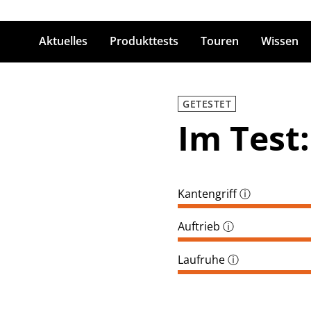
Aktuelles
Produkttests
Touren
Wissen
ingabetaste zum Suchen
GETESTET
Im Test:
Kantengriff
ⓘ
Auftrieb
ⓘ
Laufruhe
ⓘ