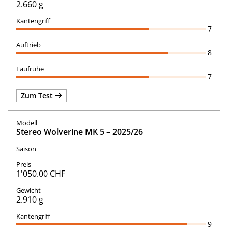
2.660 g
7
8
7
Zum Test
Stereo Wolverine MK 5 – 2025/26
1'050.00 CHF
2.910 g
9