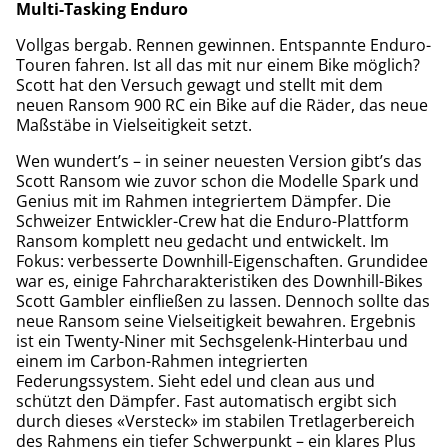
Multi-Tasking Enduro
Vollgas bergab. Rennen gewinnen. Entspannte Enduro-
Touren fahren. Ist all das mit nur einem Bike möglich?
Scott hat den Versuch gewagt und stellt mit dem
neuen Ransom 900 RC ein Bike auf die Räder, das neue
Maßstäbe in Vielseitigkeit setzt.
Wen wundert’s – in seiner neuesten Version gibt’s das
Scott Ransom wie zuvor schon die Modelle Spark und
Genius mit im Rahmen integriertem Dämpfer. Die
Schweizer Entwickler-Crew hat die Enduro-Plattform
Ransom komplett neu gedacht und entwickelt. Im
Fokus: verbesserte Downhill-Eigenschaften. Grundidee
war es, einige Fahrcharakteristiken des Downhill-Bikes
Scott Gambler einfließen zu lassen. Dennoch sollte das
neue Ransom seine Vielseitigkeit bewahren. Ergebnis
ist ein Twenty-Niner mit Sechsgelenk-Hinterbau und
einem im Carbon-Rahmen integrierten
Federungssystem. Sieht edel und clean aus und
schützt den Dämpfer. Fast automatisch ergibt sich
durch dieses «Versteck» im stabilen Tretlagerbereich
des Rahmens ein tiefer Schwerpunkt – ein klares Plus