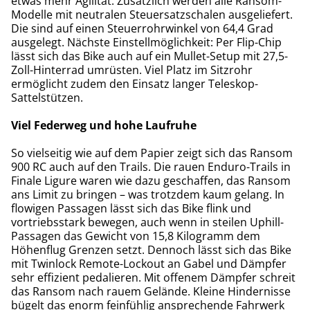
etwas mehr Agilität. Zusätzlich werden alle Ransom-
Modelle mit neutralen Steuersatzschalen ausgeliefert.
Die sind auf einen Steuerrohrwinkel von 64,4 Grad
ausgelegt. Nächste Einstellmöglichkeit: Per Flip-Chip
lässt sich das Bike auch auf ein Mullet-Setup mit 27,5-
Zoll-Hinterrad umrüsten. Viel Platz im Sitzrohr
ermöglicht zudem den Einsatz langer Teleskop-
Sattelstützen.
Viel Federweg und hohe Laufruhe
So vielseitig wie auf dem Papier zeigt sich das Ransom
900 RC auch auf den Trails. Die rauen Enduro-Trails in
Finale Ligure waren wie dazu geschaffen, das Ransom
ans Limit zu bringen – was trotzdem kaum gelang. In
flowigen Passagen lässt sich das Bike flink und
vortriebsstark bewegen, auch wenn in steilen Uphill-
Passagen das Gewicht von 15,8 Kilogramm dem
Höhenflug Grenzen setzt. Dennoch lässt sich das Bike
mit Twinlock Remote-Lockout an Gabel und Dämpfer
sehr effizient pedalieren. Mit offenem Dämpfer schreit
das Ransom nach rauem Gelände. Kleine Hindernisse
bügelt das enorm feinfühlig ansprechende Fahrwerk