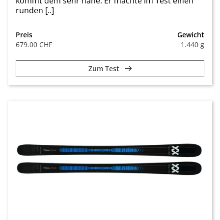
kommt dem sehr nahe. Er machte im Test einen
runden [..]
Preis
Gewicht
679.00 CHF
1.440 g
Zum Test