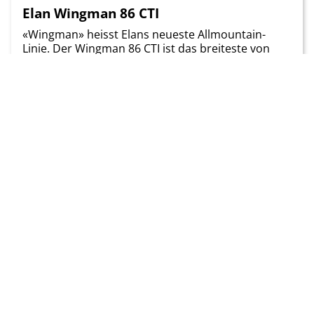
Elan Wingman 86 CTI
«Wingman» heisst Elans neueste Allmountain-
Linie. Der Wingman 86 CTI ist das breiteste von
insgesamt sechs Modellen. In den Holzkern
integrierte Carbon-Röhren sollen die Steifigkeit
erhöhen. Verleiht [..]
Preis
Gewicht
1'049.00 CHF
1.820 g
Zum Test