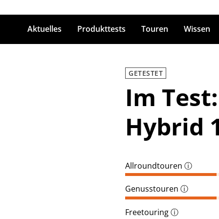
Aktuelles
Produkttests
Touren
Wissen
ingabetaste zum Suchen
GETESTET
Im Test:
Hybrid 
Allroundtouren
ⓘ
Genusstouren
ⓘ
Freetouring
ⓘ