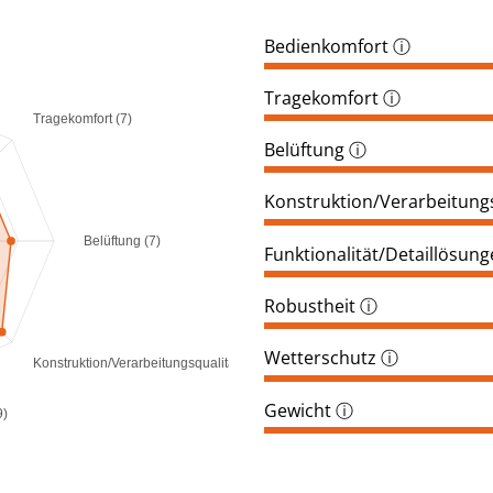
Bedienkomfort
ⓘ
Tragekomfort
ⓘ
Tragekomfort (7)
Belüftung
ⓘ
Konstruktion/Verarbeitungs
Belüftung (7)
Funktionalität/Detaillösun
Robustheit
ⓘ
Wetterschutz
ⓘ
Konstruktion/Verarbeitungsqualität (9)
Gewicht
ⓘ
9)