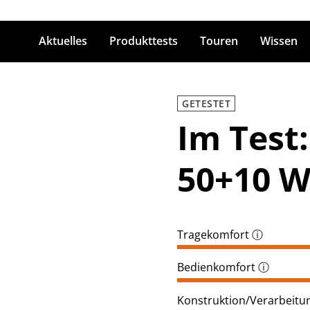
Aktuelles
Produkttests
Touren
Wissen
ingabetaste zum Suchen
GETESTET
Im Test
50+10 
Tragekomfort
ⓘ
Bedienkomfort
ⓘ
Konstruktion/Verarbeitun