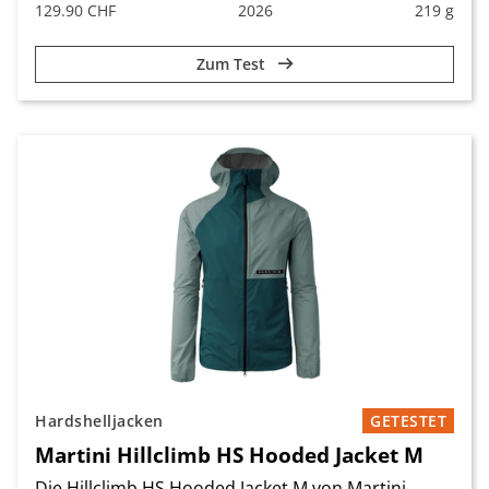
129.90 CHF
2026
219 g
Zum Test
Hardshelljacken
GETESTET
Martini Hillclimb HS Hooded Jacket M
Die Hillclimb HS Hooded Jacket M von Martini