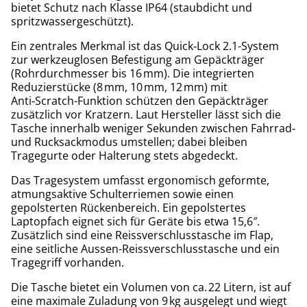
bietet Schutz nach Klasse IP64 (staubdicht und
spritzwassergeschützt).
Ein zentrales Merkmal ist das Quick‑Lock 2.1-System
zur werkzeuglosen Befestigung am Gepäckträger
(Rohrdurchmesser bis 16 mm). Die integrierten
Reduzierstücke (8 mm, 10 mm, 12 mm) mit
Anti‑Scratch-Funktion schützen den Gepäckträger
zusätzlich vor Kratzern. Laut Hersteller lässt sich die
Tasche innerhalb weniger Sekunden zwischen Fahrrad‑
und Rucksackmodus umstellen; dabei bleiben
Tragegurte oder Halterung stets abgedeckt.
Das Tragesystem umfasst ergonomisch geformte,
atmungsaktive Schulterriemen sowie einen
gepolsterten Rückenbereich. Ein gepolstertes
Laptopfach eignet sich für Geräte bis etwa 15,6″.
Zusätzlich sind eine Reissverschlusstasche im Flap,
eine seitliche Aussen-Reissverschlusstasche und ein
Tragegriff vorhanden.
Die Tasche bietet ein Volumen von ca. 22 Litern, ist auf
eine maximale Zuladung von 9 kg ausgelegt und wiegt