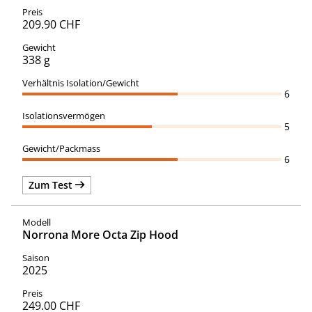
209.90 CHF
338 g
6
5
6
Zum Test
Norrona More Octa Zip Hood
2025
249.00 CHF