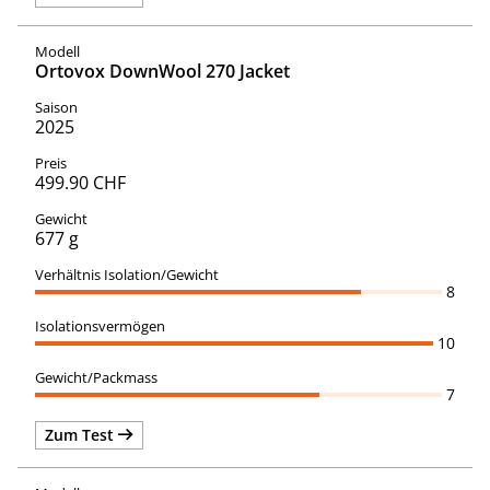
Ortovox DownWool 270 Jacket
2025
499.90 CHF
677 g
8
10
7
Zum Test