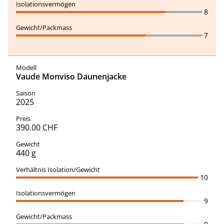
8
7
Vaude Monviso Daunenjacke
2025
390.00 CHF
440 g
10
9