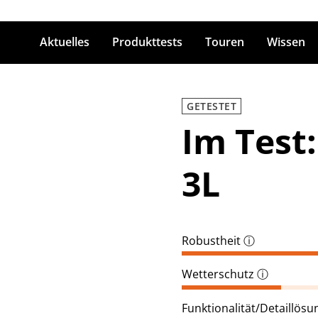
Aktuelles
Produkttests
Touren
Wissen
ingabetaste zum Suchen
GETESTET
Im Test
3L
Robustheit
ⓘ
Wetterschutz
ⓘ
Funktionalität/Detaillös