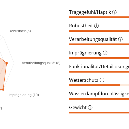
Tragegefühl/Haptik
ⓘ
Robustheit
ⓘ
Robustheit (5)
Verarbeitungsqualität
ⓘ
Imprägnierung
ⓘ
Verarbeitungsqualität (8)
Funktionalität/Detaillösun
Wetterschutz
ⓘ
Wasserdampfdurchlässigke
Imprägnierung (10)
Gewicht
ⓘ
7)