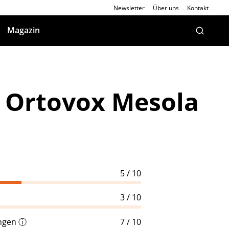
Newsletter
Über uns
Kontakt
Magazin
: Ortovox Mesola
5 / 10
3 / 10
ungen
ⓘ
7 / 10