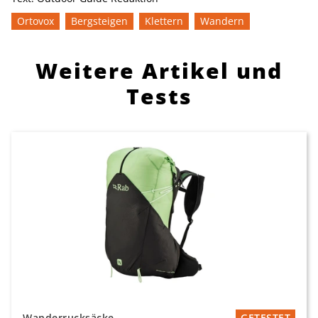
Ortovox
Bergsteigen
Klettern
Wandern
Weitere Artikel und
Tests
Wanderrucksäcke
GETESTET