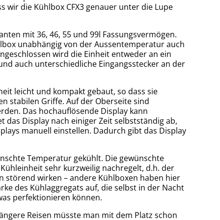
s wir die Kühlbox CFX3 genauer unter die Lupe
rianten mit 36, 46, 55 und 99l Fassungsvermögen.
ühlbox unabhängig von der Aussentemperatur auch
Angeschlossen wird die Einheit entweder an ein
und auch unterschiedliche Eingangsstecker an der
eit leicht und kompakt gebaut, so dass sie
n stabilen Griffe. Auf der Oberseite sind
erden. Das hochauflösende Display kann
 das Display nach einiger Zeit selbstständig ab,
splays manuell einstellen. Dadurch gibt das Display
ewünschte Temperatur gekühlt. Die gewünschte
ühleinheit sehr kurzweilig nachregelt, d.h. der
en störend wirken – andere Kühlboxen haben hier
ärke des Kühlaggregats auf, die selbst in der Nacht
twas perfektionieren können.
längere Reisen müsste man mit dem Platz schon