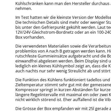
Kühlschränken kann man den Hersteller durchaus a
nehmen.
Im Test hatten wir die kleinste Version der Modell
Die technischen Details sind mehr oder weniger 
bis unter den Gefrierpunkt gekühlt werden. Laut t
12V/24V-Gleichstrom-Bordnetz oder an ein 100-240
Box vorhanden.
Die verwendeten Materialien sowie die Verarbeitung
problemlos von A nach B getragen werden kann. Hilf
rutschfeste Gummieinsätze aufgebracht und die Bo
einwandfrei abgelesen werden. Beim Display sind uns
lediglich ein kleines Kühlsymbol zeigt an, dass die
auch nachts nur sehr wenig Streulicht ab und stört
Die Funktion des Kühlens funktioniert tadellos und
Zieltemperatur stimmt sehr gut mit der gemessenen 
Kompressor springt in kurzen Abständen für kurze
längere Regelintervalle mit maximal ein oder zwei Kü
nicht wirklich störend ist. Eher auffallend ist die
Die Grösse der Box empfanden wir mit 25l gerade