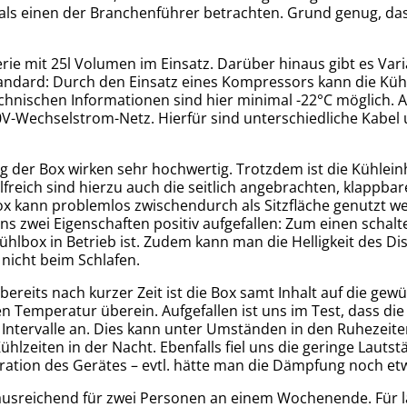
ls einen der Branchenführer betrachten. Grund genug, das
serie mit 25l Volumen im Einsatz. Darüber hinaus gibt es Va
Standard: Durch den Einsatz eines Kompressors kann die K
echnischen Informationen sind hier minimal -22°C möglich. 
V-Wechselstrom-Netz. Hierfür sind unterschiedliche Kabel 
 der Box wirken sehr hochwertig. Trotzdem ist die Kühleinh
reich sind hierzu auch die seitlich angebrachten, klappbare
x kann problemlos zwischendurch als Sitzfläche genutzt w
 zwei Eigenschaften positiv aufgefallen: Zum einen schaltet
 Kühlbox in Betrieb ist. Zudem kann man die Helligkeit des Di
 nicht beim Schlafen.
 bereits nach kurzer Zeit ist die Box samt Inhalt auf die g
Temperatur überein. Aufgefallen ist uns im Test, dass die K
 Intervalle an. Dies kann unter Umständen in den Ruhezeit
hlzeiten in der Nacht. Ebenfalls fiel uns die geringe Lautst
 Vibration des Gerätes – evtl. hätte man die Dämpfung noch e
 ausreichend für zwei Personen an einem Wochenende. Für 