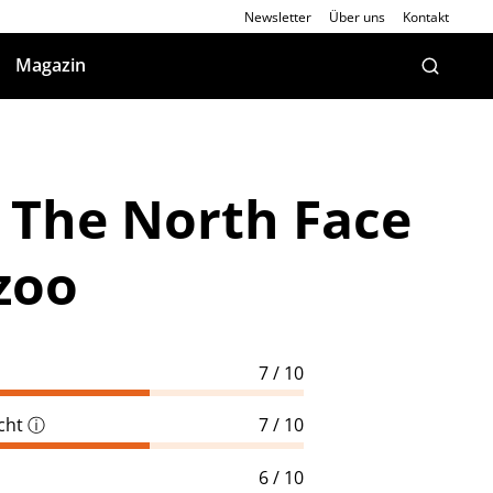
Newsletter
Über uns
Kontakt
Magazin
: The North Face
zoo
7 / 10
cht
ⓘ
7 / 10
6 / 10