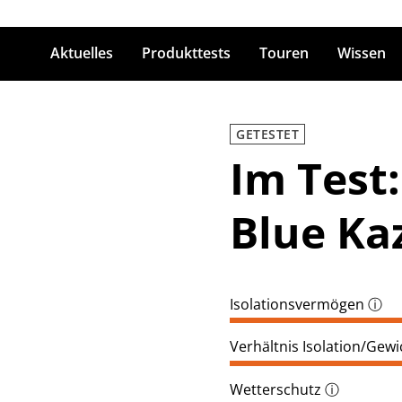
Aktuelles
Produkttests
Touren
Wissen
ingabetaste zum Suchen
GETESTET
Im Test
Blue Ka
Isolationsvermögen
ⓘ
Verhältnis Isolation/Gewi
Wetterschutz
ⓘ