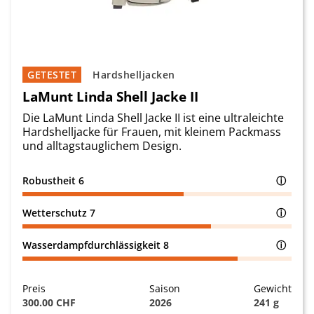
GETESTET
Hardshelljacken
LaMunt Linda Shell Jacke II
Die LaMunt Linda Shell Jacke II ist eine ultraleichte
Hardshelljacke für Frauen, mit kleinem Packmass
und alltagstauglichem Design.
Robustheit
6
ⓘ
Wetterschutz
7
ⓘ
Wasserdampfdurchlässigkeit
8
ⓘ
Preis
Saison
Gewicht
300.00 CHF
2026
241 g