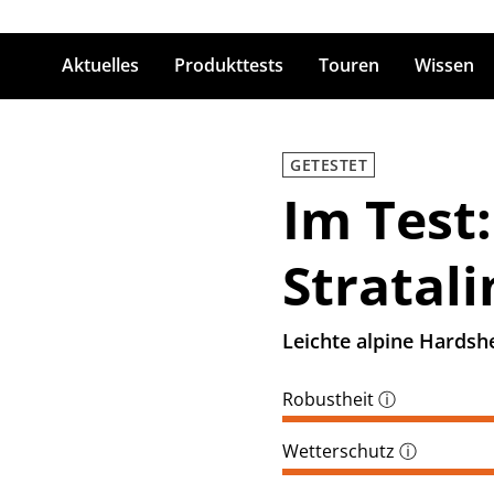
Aktuelles
Produkttests
Touren
Wissen
ingabetaste zum Suchen
GETESTET
Im Test
Stratali
Leichte alpine Hardsh
Robustheit
ⓘ
Wetterschutz
ⓘ