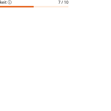
keit
ⓘ
7 / 10