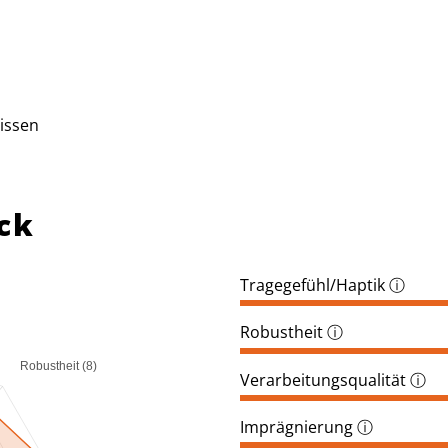
issen
ck
Tragegefühl/Haptik
ⓘ
Robustheit
ⓘ
Robustheit (8)
Verarbeitungsqualität
ⓘ
Imprägnierung
ⓘ