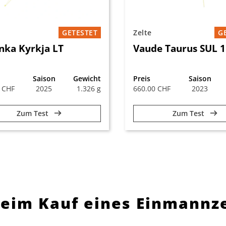
GETESTET
Zelte
G
nka Kyrkja LT
Vaude Taurus SUL 
Saison
Gewicht
Preis
Saison
 CHF
2025
1.326 g
660.00 CHF
2023
Zum Test
Zum Test
 beim Kauf eines Einmannz