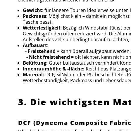
Gewicht
: für längere Touren idealerweise unter 
Packmass
: Möglichst klein – damit ein möglich
Tasche passt.
Wetterfestigkeit
: Bezüglich Windstabilität ist 
Gewichtsgründen öfter reduziert wird. Die Al
Aufstellen des Zelts unbedingt darauf zu achten,
Aufbauart
:
- Freistehend
= kann überall aufgebaut werden,
- Nicht freistehend
= oft leichter, kann nicht 
Belüftung:
Guter Luftaustausch verhindert Kon
Innenraumhöhe & -fläche:
Reicht das Platzang
Material:
DCF, SilNylon oder PU-beschichtetes Ri
Wetterbeständigkeit, Packmass und Lebensdauer 
3. Die wichtigsten Ma
DCF (Dyneema Composite Fabric