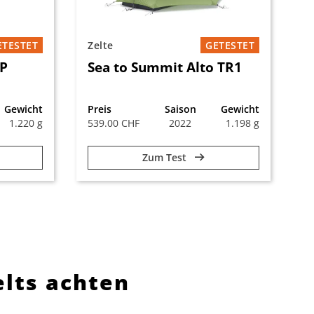
ETESTET
Zelte
GETESTET
1P
Sea to Summit Alto TR1
Gewicht
Preis
Saison
Gewicht
1.220 g
539.00 CHF
2022
1.198 g
Zum Test
elts achten