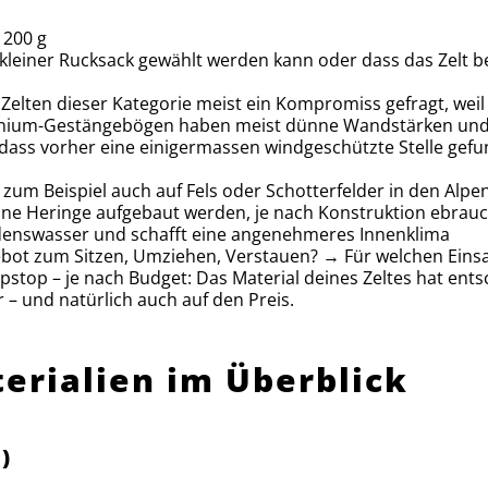
1200 g
st kleiner Rucksack gewählt werden kann oder dass das Zelt 
bei Zelten dieser Kategorie meist ein Kompromiss gefragt, we
uminium-Gestängebögen haben meist dünne Wandstärken und
 dass vorher eine einigermassen windgeschützte Stelle gefu
 zum Beispiel auch auf Fels oder Schotterfelder in den Alpe
ohne Heringe aufgebaut werden, je nach Konstruktion ebrauch
denswasser und schafft eine angenehmeres Innenklima
ebot zum Sitzen, Umziehen, Verstauen? → Für welchen Einsa
pstop – je nach Budget: Das Material deines Zeltes hat ents
– und natürlich auch auf den Preis.
terialien im Überblick
)