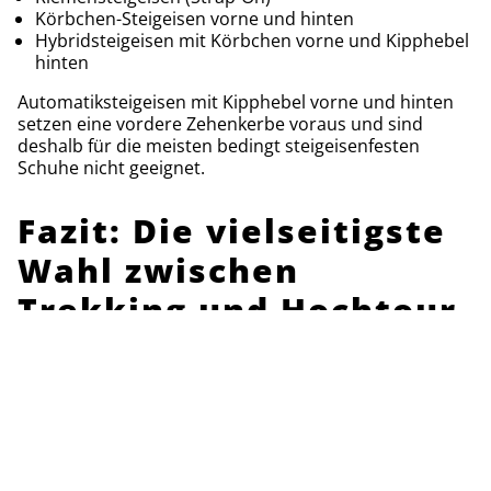
Körbchen-Steigeisen vorne und hinten
Hybridsteigeisen mit Körbchen vorne und Kipphebel
hinten
Automatiksteigeisen mit Kipphebel vorne und hinten
setzen eine vordere Zehenkerbe voraus und sind
deshalb für die meisten bedingt steigeisenfesten
Schuhe nicht geeignet.
Fazit: Die vielseitigste
Wahl zwischen
Trekking und Hochtour
Bedingt steigeisenfeste Bergschuhe sind die
vielseitigste Wahl für Bergsportlerinnen und
Bergsportler, die sich zwischen Trekking- und
Hochtourengelände bewegen. Sie verbinden
Gehkomfort mit ausreichend Stabilität für Gletscher,
Firn und anspruchsvolle alpine Touren. Wer
regelmässig in steilem Eis oder technischem Gelände