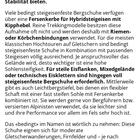
Stabilität bieten.
Viele bedingt steigeisenfeste Bergschuhe verfügen
über eine
Fersenkerbe für Hybridsteigeisen mit
Kipphebel
. Reine Trekkingmodelle besitzen diese
Aufnahme oft nicht und werden deshalb mit
Riemen-
oder Körbchenbindungen
verwendet. Für die meisten
klassischen Hochtouren auf Gletschern sind bedingt
steigeisenfeste Schuhe in Kombination mit passenden
Steigeisen völlig ausreichend. Je anspruchsvoller das
Gelände wird, desto wichtiger ist eine hohe
Sohlensteifigkeit.
Für steile Eisflanken, Mixedgelände
oder technisches Eisklettern sind hingegen voll
steigeisenfeste Bergschuhe erforderlich.
Mittlerweile
gibt es auch Leichtbergstiefel, bei denen ein flexibler
Schaft mit einer fast steifen Sohle mit Fersenkerbe
kombiniert ist. Sie werden gerne von Bergführern bzw.
versierten Alpinisten verwendet, da sie leichter sind
und ihre Performance vor allem im Fels sehr hoch ist.
Das «bedingt» im Namen ist wörtlich zu nehmen: Diese
Schuhe eignen sich für moderate
Gletscherwanderungen, Firnfelder und – je nach