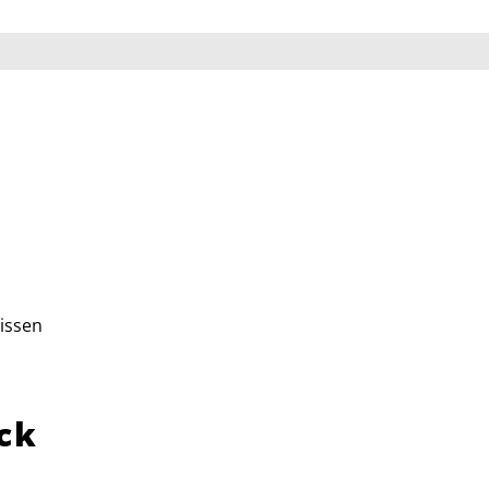
issen
ck