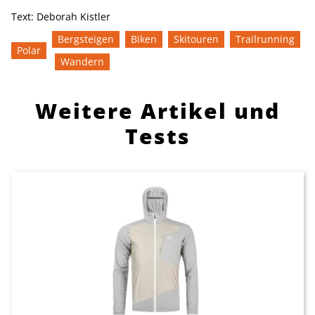
Text:
Deborah Kistler
Bergsteigen
Biken
Skitouren
Trailrunning
Polar
Wandern
Weitere Artikel und
Tests