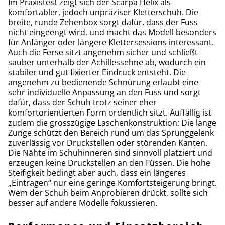
Im Praxistest zeigt sich der Scarpa Helix als
komfortabler, jedoch unpräziser Kletterschuh. Die
breite, runde Zehenbox sorgt dafür, dass der Fuss
nicht eingeengt wird, und macht das Modell besonders
für Anfänger oder längere Klettersessions interessant.
Auch die Ferse sitzt angenehm sicher und schließt
sauber unterhalb der Achillessehne ab, wodurch ein
stabiler und gut fixierter Eindruck entsteht. Die
angenehm zu bedienende Schnürung erlaubt eine
sehr individuelle Anpassung an den Fuss und sorgt
dafür, dass der Schuh trotz seiner eher
komfortorientierten Form ordentlich sitzt. Auffällig ist
zudem die grosszügige Laschenkonstruktion: Die lange
Zunge schützt den Bereich rund um das Sprunggelenk
zuverlässig vor Druckstellen oder störenden Kanten.
Die Nähte im Schuhinneren sind sinnvoll platziert und
erzeugen keine Druckstellen an den Füssen. Die hohe
Steifigkeit bedingt aber auch, dass ein längeres
„Eintragen“ nur eine geringe Komfortsteigerung bringt.
Wem der Schuh beim Anprobieren drückt, sollte sich
besser auf andere Modelle fokussieren.