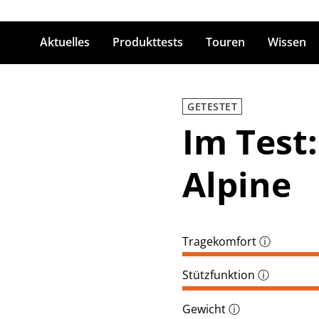
Aktuelles
Produkttests
Touren
Wissen
ingabetaste zum Suchen
GETESTET
Im Test:
Alpine
Tragekomfort
ⓘ
Stützfunktion
ⓘ
Gewicht
ⓘ