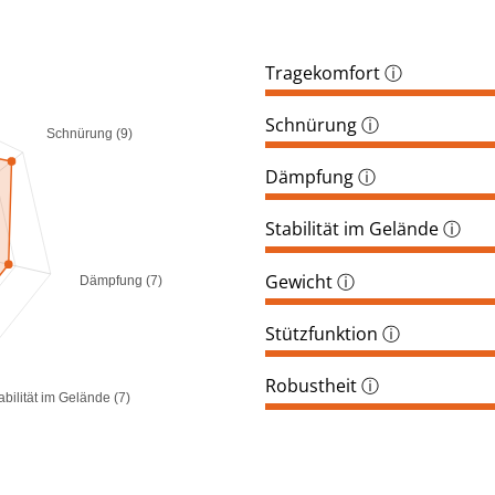
Tragekomfort
ⓘ
Schnürung
ⓘ
Schnürung (9)
Dämpfung
ⓘ
Stabilität im Gelände
ⓘ
Gewicht
ⓘ
Dämpfung (7)
Stützfunktion
ⓘ
Robustheit
ⓘ
abilität im Gelände (7)