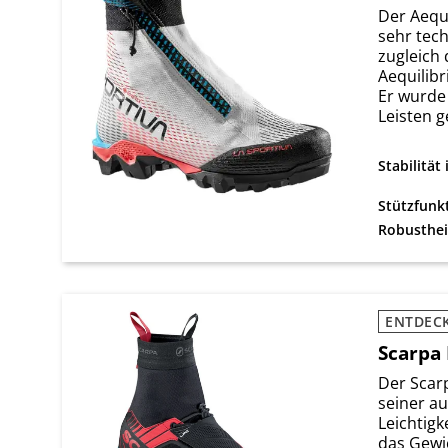
Der Aequi
sehr tec
zugleich 
Aequilibr
Er wurde
Leisten ge
Stabilität
Stützfunk
Robusthei
ENTDEC
Scarpa 
Der Scarp
seiner a
Leichtigk
das Gewi