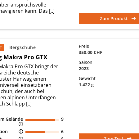
 über anspruchsvolle
avigieren kann. Das [..]
Zum Produkt
Preis
T
Bergschuhe
350.00 CHF
 Makra Pro GTX
Saison
Makra Pro GTX bringt der
2023
nsreiche deutsche
uster Hanwag einen
Gewicht
niversell einsetzbaren
1.422 g
schuh, der auch bei
ren alpinen Unterfangen
ch Schlapp [..]
 im Gelände
9
ⓘ
tion
ⓘ
6
Zum Test
t
ⓘ
8