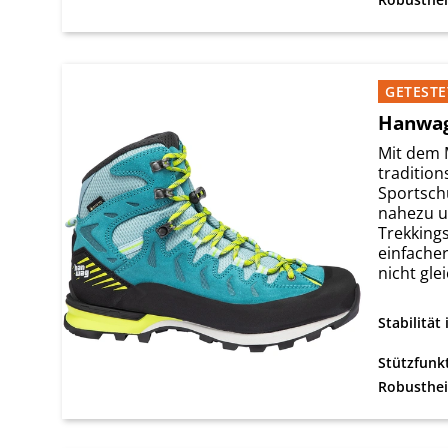
GETESTE
Hanwag
Mit dem 
traditio
Sportsch
nahezu u
Trekking
einfache
nicht glei
Stabilität
Stützfunk
Robusthei