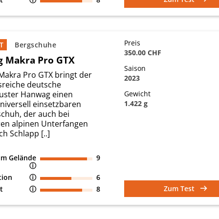
Preis
T
Bergschuhe
350.00 CHF
 Makra Pro GTX
Saison
Makra Pro GTX bringt der
2023
nsreiche deutsche
uster Hanwag einen
Gewicht
niversell einsetzbaren
1.422 g
schuh, der auch bei
ren alpinen Unterfangen
ch Schlapp [..]
 im Gelände
9
ⓘ
tion
ⓘ
6
Zum Test
t
ⓘ
8