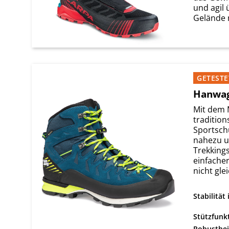
und agil
Gelände n
GETESTE
Hanwag
Mit dem 
traditio
Sportsch
nahezu u
Trekking
einfache
nicht glei
Stabilität
Stützfunk
Robusthei