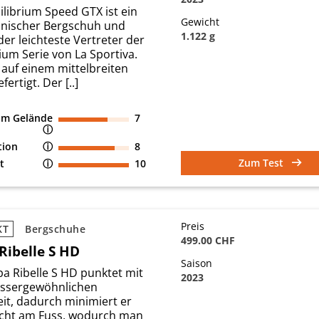
librium Speed GTX ist ein
Gewicht
hnischer Bergschuh und
1.122 g
der leichteste Vertreter der
ium Serie von La Sportiva.
 auf einem mittelbreiten
fertigt. Der [..]
 im Gelände
7
ⓘ
tion
ⓘ
8
Zum Test
t
ⓘ
10
Preis
KT
Bergschuhe
499.00 CHF
Ribelle S HD
Saison
a Ribelle S HD punktet mit
2023
ussergewöhnlichen
eit, dadurch minimiert er
cht am Fuss, wodurch man