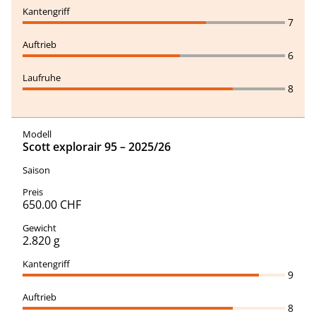
7
6
8
Scott explorair 95 – 2025/26
650.00 CHF
2.820 g
9
8