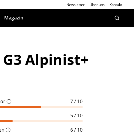
Newsletter
Über uns
Kontakt
Magazin
 G3 Alpinist+
oor
ⓘ
7 / 10
5 / 10
en
ⓘ
6 / 10