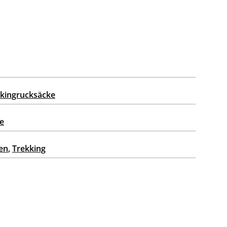
kingrucksäcke
e
en
,
Trekking