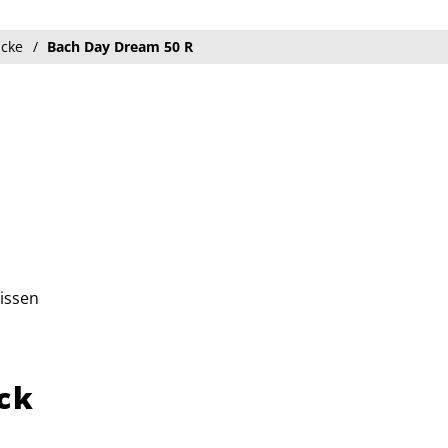
äcke
Bach Day Dream 50 R
issen
ck