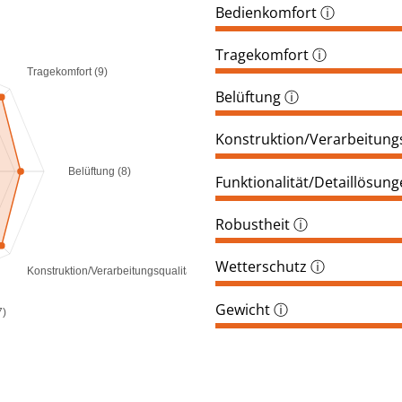
Bedienkomfort
ⓘ
Tragekomfort
ⓘ
Tragekomfort (9)
Belüftung
ⓘ
Konstruktion/Verarbeitungs
Belüftung (8)
Funktionalität/Detaillösun
Robustheit
ⓘ
Wetterschutz
ⓘ
Konstruktion/Verarbeitungsqualität (9)
Gewicht
ⓘ
7)