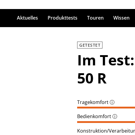
Aktuelles
Produkttests
Touren
Wissen
ingabetaste zum Suchen
GETESTET
Im Test
50 R
Tragekomfort
ⓘ
Bedienkomfort
ⓘ
Konstruktion/Verarbeitun