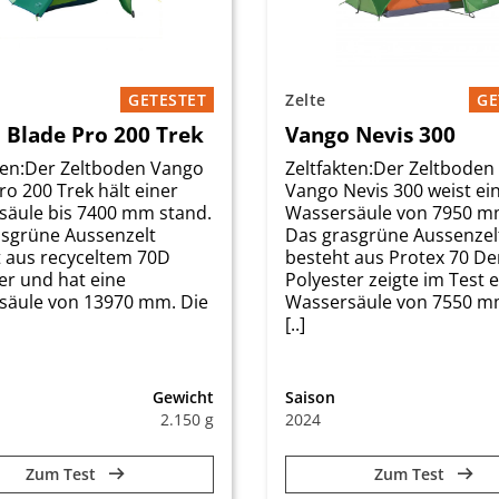
GETESTET
Zelte
GE
 Blade Pro 200 Trek
Vango Nevis 300
ten:Der Zeltboden Vango
Zeltfakten:Der Zeltboden
ro 200 Trek hält einer
Vango Nevis 300 weist ei
säule bis 7400 mm stand.
Wassersäule von 7950 m
asgrüne Aussenzelt
Das grasgrüne Aussenzel
 aus recyceltem 70D
besteht aus Protex 70 De
er und hat eine
Polyester zeigte im Test 
säule von 13970 mm. Die
Wassersäule von 7550 m
[..]
Gewicht
Saison
2.150 g
2024
Zum Test
Zum Test