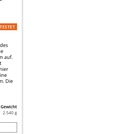
TESTET
 des
ne
m auf.
t
nier
eine
m. Die
Gewicht
2.540 g