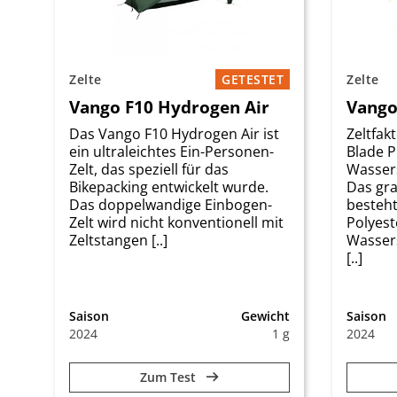
Zelte
GETESTET
Zelte
Vango F10 Hydrogen Air
Vango
Das Vango F10 Hydrogen Air ist
Zeltfak
ein ultraleichtes Ein-Personen-
Blade P
Zelt, das speziell für das
Wasser
Bikepacking entwickelt wurde.
Das gr
Das doppelwandige Einbogen-
besteht
Zelt wird nicht konventionell mit
Polyest
Zeltstangen [..]
Wasser
[..]
Saison
Gewicht
Saison
2024
1 g
2024
Zum Test