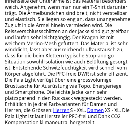
Innenseite der Unterarme ist das Material besonders
weich. Angenehm, wenn man nur ein T-Shirt darunter
trägt. Die Ärmelbündchen sind breit, nicht verstellbar
und elastisch. Sie liegen so eng an, dass unangenehme
Zugluft in die Ärmel hinein vermieden wird. Die
Reissverschlussschlitten an der Jacke sind gut greifbar
und laufen sehr leichtgängig. Der Kragen ist mit
weichem Merino-Mesh gefüttert. Das Material ist sehr
winddicht, lässt aber ausreichend Luftaustausch zu,
dass für die beim Klettern typische Stop-and-go
Situation sowohl Isolation wie auch Belüftung gesorgt
ist. Entstehende Schwitzfeuchtigkeit wird schnell vom
Körper abgeführt. Die PFC-freie DWR ist sehr effizient.
Die Pala Light verfügt über eine grossvolumige
Brusttasche für Ausrüstung wie Topo, Energieriegel
und Smartphone. Die leichte Jacke kann sehr
platzsparend in den Rucksack weggesteckt werden.
Erhältlich in je drei Farbvarianten für Damen und
Herren, die Grössen:
Herren
S - XXL,
Damen
XS - XL. Die
Pala Light ist laut Hersteller PFC-frei und Dank CO2
Kompensation klimaneutral hergestellt.