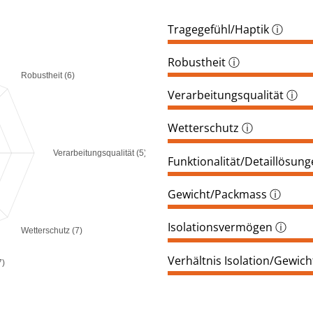
Tragegefühl/Haptik
ⓘ
Robustheit
ⓘ
Robustheit (6)
Verarbeitungsqualität
ⓘ
Wetterschutz
ⓘ
Verarbeitungsqualität (5)
Funktionalität/Detaillösun
Gewicht/Packmass
ⓘ
Isolationsvermögen
ⓘ
Wetterschutz (7)
Verhältnis Isolation/Gewich
7)