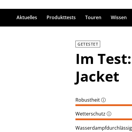
Aktuelles
Produkttests
Touren
Wissen
ingabetaste zum Suchen
GETESTET
Im Test:
Jacket
Robustheit
ⓘ
Wetterschutz
ⓘ
Wasserdampfdurchlässig