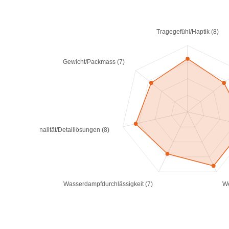
Tragegefühl/Haptik (8)
Gewicht/Packmass (7)
Funktionalität/Detaillösungen (8)
Wasserdampfdurchlässigkeit (7)
We