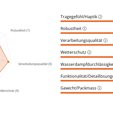
Tragegefühl/Haptik
ⓘ
Robustheit
ⓘ
Robustheit (7)
Verarbeitungsqualität
ⓘ
Wetterschutz
ⓘ
Wasserdampfdurchlässigke
Verarbeitungsqualität (9)
Funktionalität/Detaillösun
Gewicht/Packmass
ⓘ
tterschutz (9)