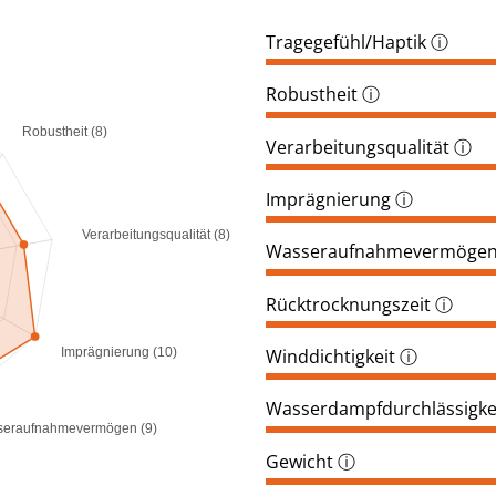
Tragegefühl/Haptik
ⓘ
Robustheit
ⓘ
Robustheit (8)
Verarbeitungsqualität
ⓘ
Imprägnierung
ⓘ
Verarbeitungsqualität (8)
Wasseraufnahmevermöge
Rücktrocknungszeit
ⓘ
Winddichtigkeit
ⓘ
Imprägnierung (10)
Wasserdampfdurchlässigke
eraufnahmevermögen (9)
Gewicht
ⓘ