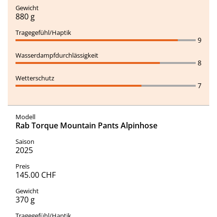
880 g
9
8
7
Rab Torque Mountain Pants Alpinhose
2025
145.00 CHF
370 g