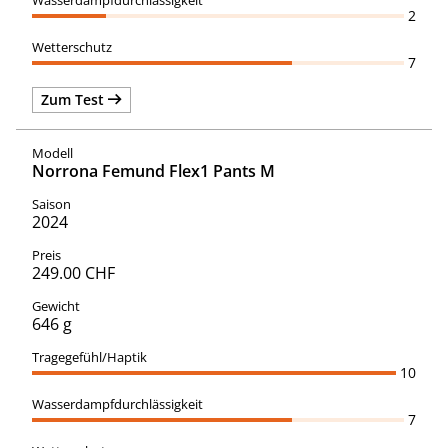
2
7
Zum Test
Norrona Femund Flex1 Pants M
2024
249.00 CHF
646 g
10
7