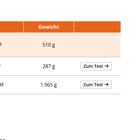
Gewicht
F
510 g
F
287 g
Zum Test
HF
1.965 g
Zum Test