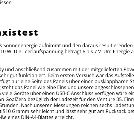
issen
axistest
as Sonnenenergie aufnimmt und den daraus resultierenden
g 10 W. Die Leerlaufspannung beträgt 6 bis 7 V. Um Energie
dy und anschließend zusammen mit der mitgelieferten Powe
hr gut funktioniert. Beim ersten Versuch war das Aufstellen
rfügt nur eine Seite des Panels über einen ausklappbaren St
steht das Panel wie eine Eins und unsere angeschlossenen 
Da viele Geräte über einen USB-C Anschluss verfügen wäre 
oalZero bezüglich der Ladezeit für den Venture 35. Einmal
12 Stunden. Nach unseren Messungen reichen sechs Ladestund
t 510 Gramm sehr leicht und lässt sehr gut am Rucksack bef
ße eines DIN-A4-Blattes erreicht.