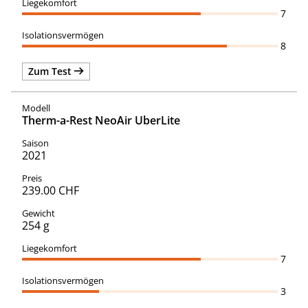
7
8
Zum Test
Therm-a-Rest NeoAir UberLite
2021
239.00 CHF
254 g
7
3