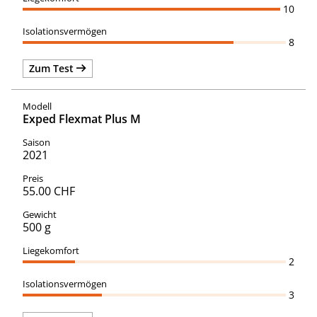
10
8
Zum Test
Exped Flexmat Plus M
2021
55.00 CHF
500 g
2
3