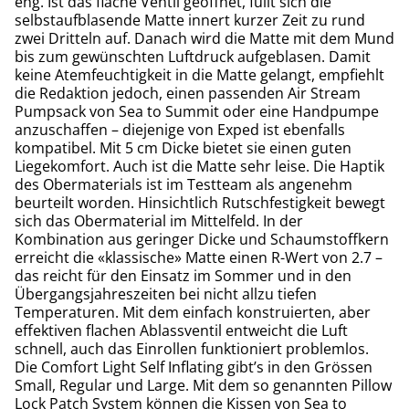
eng. Ist das flache Ventil geöffnet, füllt sich die
selbstaufblasende Matte innert kurzer Zeit zu rund
zwei Dritteln auf. Danach wird die Matte mit dem Mund
bis zum gewünschten Luftdruck aufgeblasen. Damit
keine Atemfeuchtigkeit in die Matte gelangt, empfiehlt
die Redaktion jedoch, einen passenden Air Stream
Pumpsack von Sea to Summit oder eine Handpumpe
anzuschaffen – diejenige von Exped ist ebenfalls
kompatibel. Mit 5 cm Dicke bietet sie einen guten
Liegekomfort. Auch ist die Matte sehr leise. Die Haptik
des Obermaterials ist im Testteam als angenehm
beurteilt worden. Hinsichtlich Rutschfestigkeit bewegt
sich das Obermaterial im Mittelfeld. In der
Kombination aus geringer Dicke und Schaumstoffkern
erreicht die «klassische» Matte einen R-Wert von 2.7 –
das reicht für den Einsatz im Sommer und in den
Übergangsjahreszeiten bei nicht allzu tiefen
Temperaturen. Mit dem einfach konstruierten, aber
effektiven flachen Ablassventil entweicht die Luft
schnell, auch das Einrollen funktioniert problemlos.
Die Comfort Light Self Inflating gibt’s in den Grössen
Small, Regular und Large. Mit dem so genannten Pillow
Lock Patch System können die Kissen von Sea to