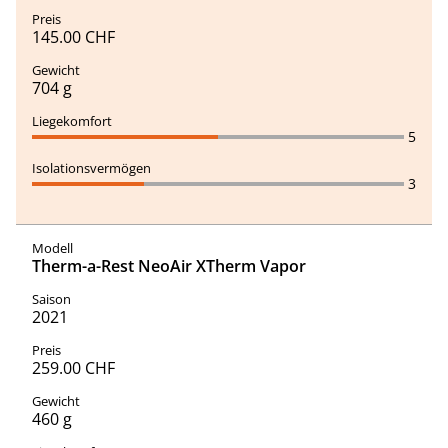
145.00 CHF
704 g
5
3
Therm-a-Rest NeoAir XTherm Vapor
2021
259.00 CHF
460 g