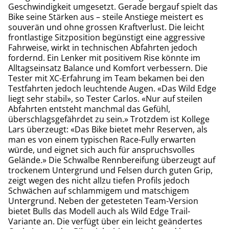
Geschwindigkeit umgesetzt. Gerade bergauf spielt das
Bike seine Stärken aus – steile Anstiege meistert es
souverän und ohne grossen Kraftverlust. Die leicht
frontlastige Sitzposition begünstigt eine aggressive
Fahrweise, wirkt in technischen Abfahrten jedoch
fordernd. Ein Lenker mit positivem Rise könnte im
Alltagseinsatz Balance und Komfort verbessern. Die
Tester mit XC-Erfahrung im Team bekamen bei den
Testfahrten jedoch leuchtende Augen. «Das Wild Edge
liegt sehr stabil», so Tester Carlos. «Nur auf steilen
Abfahrten entsteht manchmal das Gefühl,
überschlagsgefährdet zu sein.» Trotzdem ist Kollege
Lars überzeugt: «Das Bike bietet mehr Reserven, als
man es von einem typischen Race-Fully erwarten
würde, und eignet sich auch für anspruchsvolles
Gelände.» Die Schwalbe Rennbereifung überzeugt auf
trockenem Untergrund und Felsen durch guten Grip,
zeigt wegen des nicht allzu tiefen Profils jedoch
Schwächen auf schlammigem und matschigem
Untergrund. Neben der getesteten Team-Version
bietet Bulls das Modell auch als Wild Edge Trail-
Variante an. Die verfügt über ein leicht geändertes