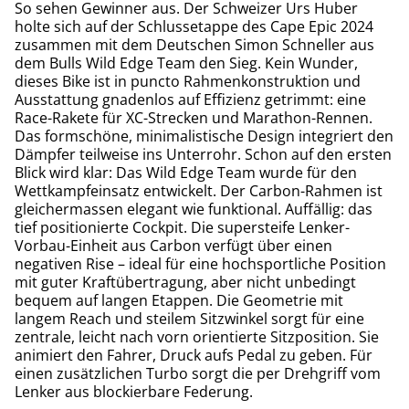
So sehen Gewinner aus. Der Schweizer Urs Huber
holte sich auf der Schlussetappe des Cape Epic 2024
zusammen mit dem Deutschen Simon Schneller aus
dem Bulls Wild Edge Team den Sieg. Kein Wunder,
dieses Bike ist in puncto Rahmenkonstruktion und
Ausstattung gnadenlos auf Effizienz getrimmt: eine
Race-Rakete für XC-Strecken und Marathon-Rennen.
Das formschöne, minimalistische Design integriert den
Dämpfer teilweise ins Unterrohr. Schon auf den ersten
Blick wird klar: Das Wild Edge Team wurde für den
Wettkampfeinsatz entwickelt. Der Carbon-Rahmen ist
gleichermassen elegant wie funktional. Auffällig: das
tief positionierte Cockpit. Die supersteife Lenker-
Vorbau-Einheit aus Carbon verfügt über einen
negativen Rise – ideal für eine hochsportliche Position
mit guter Kraftübertragung, aber nicht unbedingt
bequem auf langen Etappen. Die Geometrie mit
langem Reach und steilem Sitzwinkel sorgt für eine
zentrale, leicht nach vorn orientierte Sitzposition. Sie
animiert den Fahrer, Druck aufs Pedal zu geben. Für
einen zusätzlichen Turbo sorgt die per Drehgriff vom
Lenker aus blockierbare Federung.