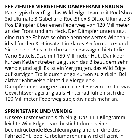
EFFIZIENTER VIERGELENK-DÄMPFERANLENKUNG
Race-typisch verfügt das Wild Edge Team mit RockShox
Sid Ultimate 3 Gabel und RockShox SIDluxe Ultimate 3
Pos Dämpfer über einen Federweg von 120 Millimeter
an der Front und am Heck. Der Dämpfer unterstützt
eine ruhige Fahrweise ohne nennenswertes Wippen –
ideal für den XC-Einsatz. Ein klares Performance- und
Sicherheits-Plus in technischen Passagen bietet die
Vario-Sattelstütze mit 150 Millimeter Hub. Dank der
kurzen Kettenstreben zeigt sich das Bike zudem sehr
wendig und agil. Es ist ein Vergnügen, das Wild Edge
auf kurvigen Trails durch enge Kurven zu zirkeln. Bei
aktiver Fahrweise bietet die Viergelenk-
Dämpferanlenkung erstaunliche Reserven – mit etwas
Gewichtsverlagerung aufs Hinterrad fühlen sich die
120 Millimeter Federweg subjektiv nach mehr an.
SPRINTSTARK UND WENDIG
Unsere Tester waren sich einig: Das 11,1 Kilogramm
leichte Wild Edge Team besticht durch seine
beeindruckende Beschleunigung und ein direktes
Fahrgefühl. Jede Kurbelumdrehung wird effizient in