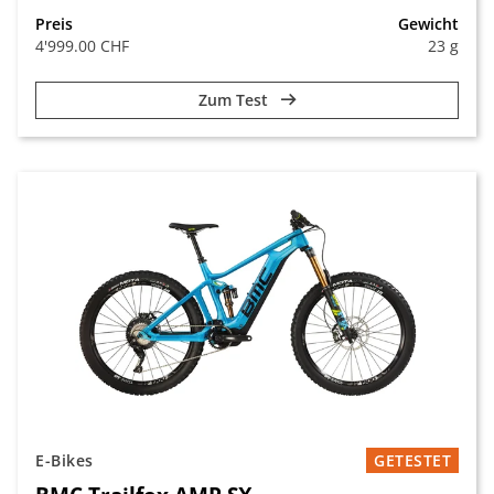
Preis
Gewicht
4'999.00 CHF
23 g
Zum Test
E-Bikes
GETESTET