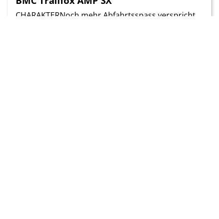
BMC Trailfox AMP SX
CHARAKTERNoch mehr Abfahrtsspass verspricht
BMC mit dem «Trailfox AMP SX», dem neuen
Bruder des bereits im vergangenen Jahr
vorgestellten «Trailfox AMP LTD». Der Carbon-
Rahmen bietet am Hinterbau 150 [..]
Preis
Gewicht
7'999.00 CHF
24 g
Zum Test