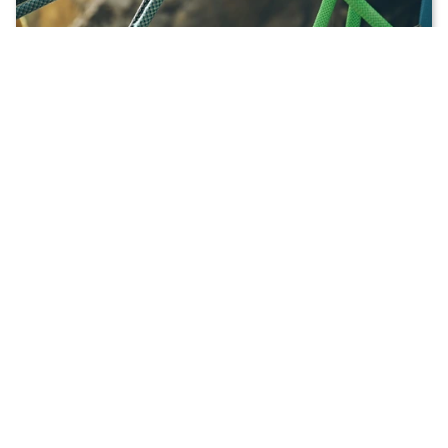
Outdoor-Wissen
20.07.2026
Sicher ist sicher: Moderne
Sicherungsgeräte im Praxistest
Klettern ist Teamarbeit – und das Sicherungsgerät
ist das Herzstück dieser Partnerschaft. Es sorgt
dafür, dass ein Sturz sicher und kontrolliert
aufgefangen wird, und entscheidet damit über
Komfort [..]
Zum Artikel