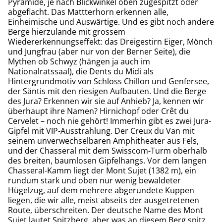
Pyramide, je nach Blickwinkel oben zugespitzt oder
abgeflacht. Das Mattterhorn erkennen alle,
Einheimische und Auswärtige. Und es gibt noch andere
Berge hierzulande mit grossem
Wiedererkennungseffekt: das Dreigestirn Eiger, Mönch
und Jungfrau (aber nur von der Berner Seite), die
Mythen ob Schwyz (hängen ja auch im
Nationalratssaal), die Dents du Midi als
Hintergrundmotiv von Schloss Chillon und Genfersee,
der Säntis mit den riesigen Aufbauten. Und die Berge
des Jura? Erkennen wir sie auf Anhieb? Ja, kennen wir
überhaupt ihre Namen? Hirnichopf oder Crêt du
Cervelet – noch nie gehört! Immerhin gibt es zwei Jura-
Gipfel mit VIP-Ausstrahlung. Der Creux du Van mit
seinem unverwechselbaren Amphitheater aus Fels,
und der Chasseral mit dem Swisscom-Turm oberhalb
des breiten, baumlosen Gipfelhangs. Vor dem langen
Chasseral-Kamm liegt der Mont Sujet (1382 m), ein
rundum stark und oben nur wenig bewaldeter
Hügelzug, auf dem mehrere abgerundete Kuppen
liegen, die wir alle, meist abseits der ausgetretenen
Route, überschreiten. Der deutsche Name des Mont
Sujet lautet Spitzberg, aber was an diesem Berg spitz