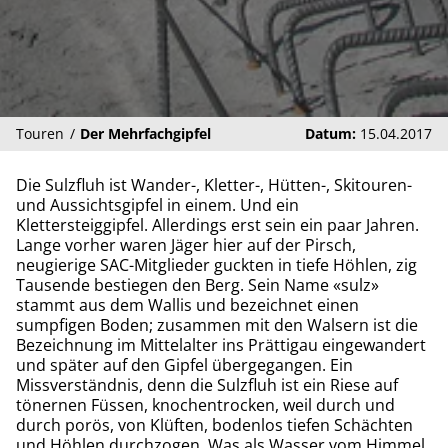
Touren
Der Mehrfachgipfel
Datum:
15.04.2017
Die Sulzfluh ist Wander-, Kletter-, Hütten-, Skitouren-
und Aussichtsgipfel in einem. Und ein
Klettersteiggipfel. Allerdings erst sein ein paar Jahren.
Lange vorher waren Jäger hier auf der Pirsch,
neugierige SAC-Mitglieder guckten in tiefe Höhlen, zig
Tausende bestiegen den Berg. Sein Name «sulz»
stammt aus dem Wallis und bezeichnet einen
sumpfigen Boden; zusammen mit den Walsern ist die
Bezeichnung im Mittelalter ins Prättigau eingewandert
und später auf den Gipfel übergegangen. Ein
Missverständnis, denn die Sulzfluh ist ein Riese auf
tönernen Füssen, knochentrocken, weil durch und
durch porös, von Klüften, bodenlos tiefen Schächten
und Höhlen durchzogen. Was als Wasser vom Himmel