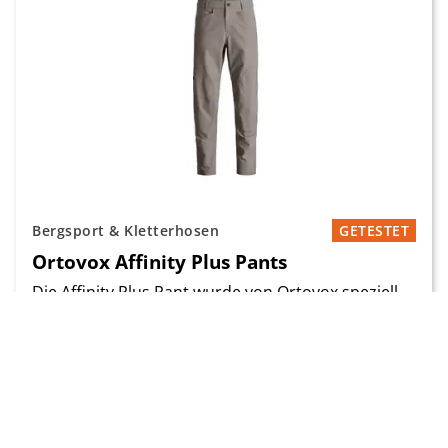
Bergsport & Kletterhosen
GETESTET
Ortovox Affinity Plus Pants
Die Affinity Plus Pant wurde von Ortovox speziell
fürs Klettern entwickelt. Sie ist Teil der im Sommer
2026 neu eingeführten Affinity-Sportkletterserie.
Das Material besteht aus einem 4-Wege-Stretch [..]
Preis
Saison
Gewicht
149.90 CHF
2026
447 g