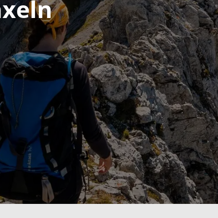
axeln