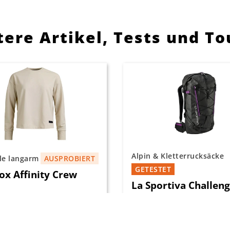
ere Artikel, Tests und T
Alpin & Kletterrucksäcke
le langarm
AUSPROBIERT
GETESTET
ox Affinity Crew
La Sportiva Challeng
Praxistest & Erfahrungen
ovox Affinity Crew Neck
dem Challenger 28 erweit
vielseitiger Merino-
Sportiva sein Sortiment 
 aus der funktionellen