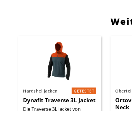
Weit
Hardshelljacken
GETESTET
Obertei
Dynafit Traverse 3L Jacket
Ortov
Neck
Die Traverse 3L Jacket von
Dynafit ist eine leichte, technisch
Der Ort
ausgerichtete Hardshell für
ist ein 
Unternehmungen, bei denen
Sweater