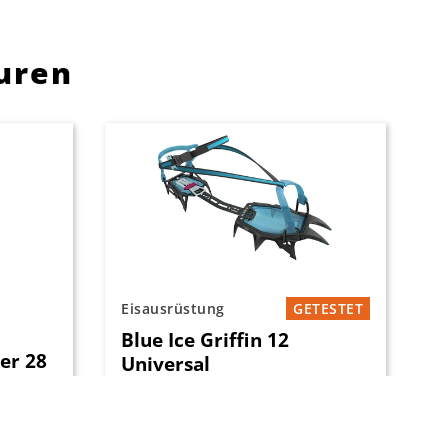
ouren
Eisausrüstung
GETESTET
Blue Ice Griffin 12
er 28
Universal
Mit
Mit dem Griffin 12 Universal
ert La
bietet Blue Ice ein leichtes und
um
vielseitig einsetzbare 12-Zacken-