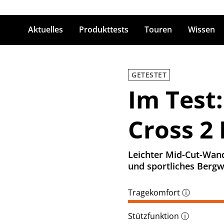
Aktuelles
Produkttests
Touren
Wissen
ingabetaste zum Suchen
GETESTET
Im Test:
Cross 2
Leichter Mid-Cut-Wand
und sportliches Berg
Tragekomfort
ⓘ
Stützfunktion
ⓘ