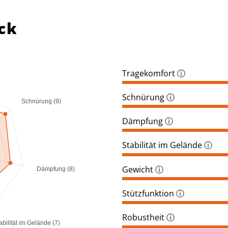
ck
Tragekomfort
ⓘ
Schnürung
ⓘ
Schnürung (9)
Dämpfung
ⓘ
Stabilität im Gelände
ⓘ
Gewicht
ⓘ
Dämpfung (8)
Stützfunktion
ⓘ
Robustheit
ⓘ
abilität im Gelände (7)