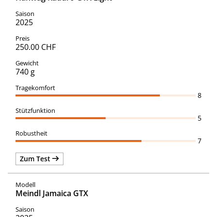
2025
250.00 CHF
740 g
8
5
7
Zum Test
Meindl Jamaica GTX