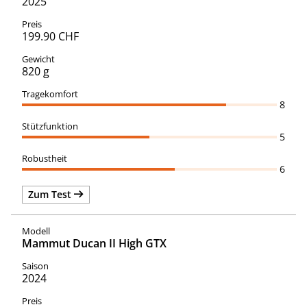
2025
199.90 CHF
820 g
8
5
6
Zum Test
Mammut Ducan II High GTX
2024