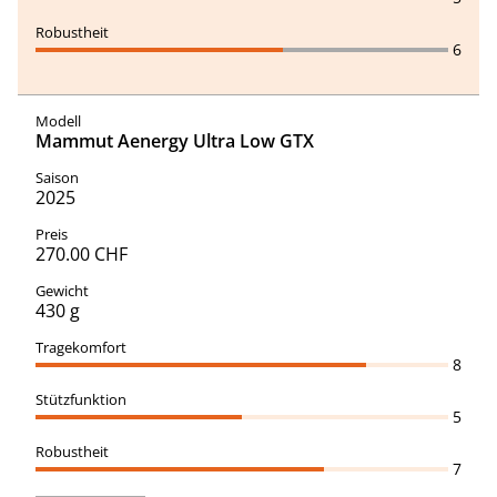
6
Mammut Aenergy Ultra Low GTX
2025
270.00 CHF
430 g
8
5
7