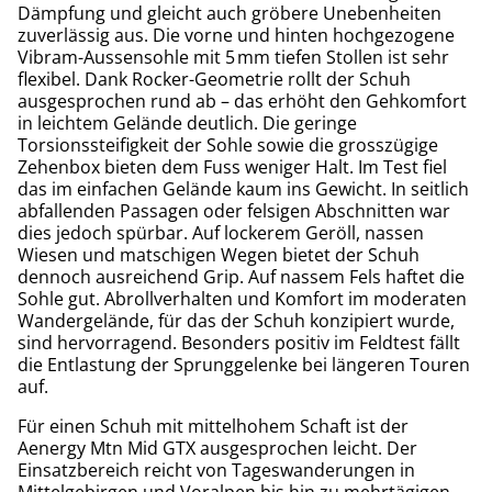
Dämpfung und gleicht auch gröbere Unebenheiten
zuverlässig aus. Die vorne und hinten hochgezogene
Vibram-Aussensohle mit 5 mm tiefen Stollen ist sehr
flexibel. Dank Rocker-Geometrie rollt der Schuh
ausgesprochen rund ab – das erhöht den Gehkomfort
in leichtem Gelände deutlich. Die geringe
Torsionssteifigkeit der Sohle sowie die grosszügige
Zehenbox bieten dem Fuss weniger Halt. Im Test fiel
das im einfachen Gelände kaum ins Gewicht. In seitlich
abfallenden Passagen oder felsigen Abschnitten war
dies jedoch spürbar. Auf lockerem Geröll, nassen
Wiesen und matschigen Wegen bietet der Schuh
dennoch ausreichend Grip. Auf nassem Fels haftet die
Sohle gut. Abrollverhalten und Komfort im moderaten
Wandergelände, für das der Schuh konzipiert wurde,
sind hervorragend. Besonders positiv im Feldtest fällt
die Entlastung der Sprunggelenke bei längeren Touren
auf.
Für einen Schuh mit mittelhohem Schaft ist der
Aenergy Mtn Mid GTX ausgesprochen leicht. Der
Einsatzbereich reicht von Tageswanderungen in
Mittelgebirgen und Voralpen bis hin zu mehrtägigen