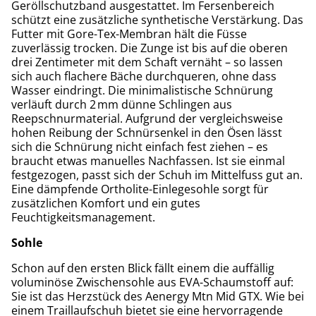
Geröllschutzband ausgestattet. Im Fersenbereich
schützt eine zusätzliche synthetische Verstärkung. Das
Futter mit Gore-Tex-Membran hält die Füsse
zuverlässig trocken. Die Zunge ist bis auf die oberen
drei Zentimeter mit dem Schaft vernäht – so lassen
sich auch flachere Bäche durchqueren, ohne dass
Wasser eindringt. Die minimalistische Schnürung
verläuft durch 2 mm dünne Schlingen aus
Reepschnurmaterial. Aufgrund der vergleichsweise
hohen Reibung der Schnürsenkel in den Ösen lässt
sich die Schnürung nicht einfach fest ziehen – es
braucht etwas manuelles Nachfassen. Ist sie einmal
festgezogen, passt sich der Schuh im Mittelfuss gut an.
Eine dämpfende Ortholite-Einlegesohle sorgt für
zusätzlichen Komfort und ein gutes
Feuchtigkeitsmanagement.
Sohle
Schon auf den ersten Blick fällt einem die auffällig
voluminöse Zwischensohle aus EVA-Schaumstoff auf:
Sie ist das Herzstück des Aenergy Mtn Mid GTX. Wie bei
einem Traillaufschuh bietet sie eine hervorragende