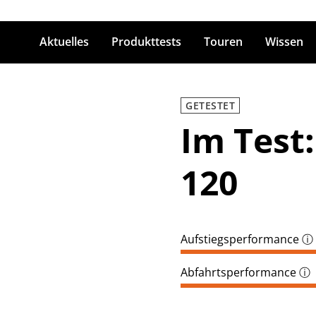
Aktuelles
Produkttests
Touren
Wissen
ingabetaste zum Suchen
GETESTET
Im Test
120
Aufstiegsperformance
ⓘ
Abfahrtsperformance
ⓘ