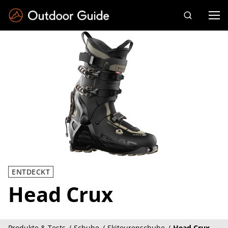
Drücken Sie die Eingabetaste zum Suchen
ENTDECKT
Head Crux
Produkte & Tests
Schuhe
Skitourenschuhe
Head Crux