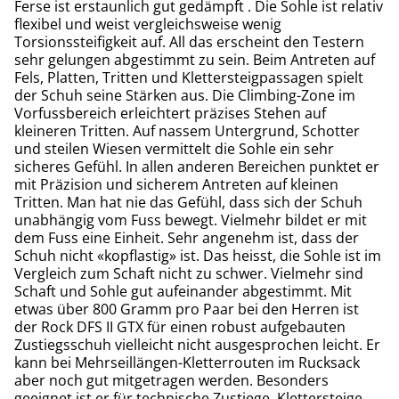
Ferse ist erstaunlich gut gedämpft . Die Sohle ist relativ
flexibel und weist vergleichsweise wenig
Torsionssteifigkeit auf. All das erscheint den Testern
sehr gelungen abgestimmt zu sein. Beim Antreten auf
Fels, Platten, Tritten und Klettersteigpassagen spielt
der Schuh seine Stärken aus. Die Climbing-Zone im
Vorfussbereich erleichtert präzises Stehen auf
kleineren Tritten. Auf nassem Untergrund, Schotter
und steilen Wiesen vermittelt die Sohle ein sehr
sicheres Gefühl. In allen anderen Bereichen punktet er
mit Präzision und sicherem Antreten auf kleinen
Tritten. Man hat nie das Gefühl, dass sich der Schuh
unabhängig vom Fuss bewegt. Vielmehr bildet er mit
dem Fuss eine Einheit. Sehr angenehm ist, dass der
Schuh nicht «kopflastig» ist. Das heisst, die Sohle ist im
Vergleich zum Schaft nicht zu schwer. Vielmehr sind
Schaft und Sohle gut aufeinander abgestimmt. Mit
etwas über 800 Gramm pro Paar bei den Herren ist
der Rock DFS II GTX für einen robust aufgebauten
Zustiegsschuh vielleicht nicht ausgesprochen leicht. Er
kann bei Mehrseillängen-Kletterrouten im Rucksack
aber noch gut mitgetragen werden. Besonders
geeignet ist er für technische Zustiege, Klettersteige,