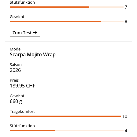
7
8
Zum Test
Scarpa Mojito Wrap
2026
189.95 CHF
660 g
10
4