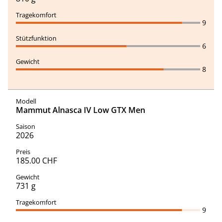
9
6
8
Mammut Alnasca IV Low GTX Men
2026
185.00 CHF
731 g
9