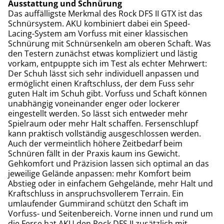
Ausstattung und Schnürung
Das auffälligste Merkmal des Rock DFS II GTX ist das
Schnürsystem. AKU kombiniert dabei ein Speed-
Lacing-System am Vorfuss mit einer klassischen
Schnürung mit Schnürsenkeln am oberen Schaft. Was
den Testern zunächst etwas kompliziert und lästig
vorkam, entpuppte sich im Test als echter Mehrwert:
Der Schuh lässt sich sehr individuell anpassen und
ermöglicht einen Kraftschluss, der dem Fuss sehr
guten Halt im Schuh gibt. Vorfuss und Schaft können
unabhängig voneinander enger oder lockerer
eingestellt werden. So lässt sich entweder mehr
Spielraum oder mehr Halt schaffen. Fersenschlupf
kann praktisch vollständig ausgeschlossen werden.
Auch der vermeintlich höhere Zeitbedarf beim
Schnüren fällt in der Praxis kaum ins Gewicht.
Gehkomfort und Präzision lassen sich optimal an das
jeweilige Gelände anpassen: mehr Komfort beim
Abstieg oder in einfachem Gehgelände, mehr Halt und
Kraftschluss in anspruchsvollerem Terrain. Ein
umlaufender Gummirand schützt den Schaft im
Vorfuss- und Seitenbereich. Vorne innen und rund um
die Ferse hat AKU den Rock DFS II zusätzlich mit