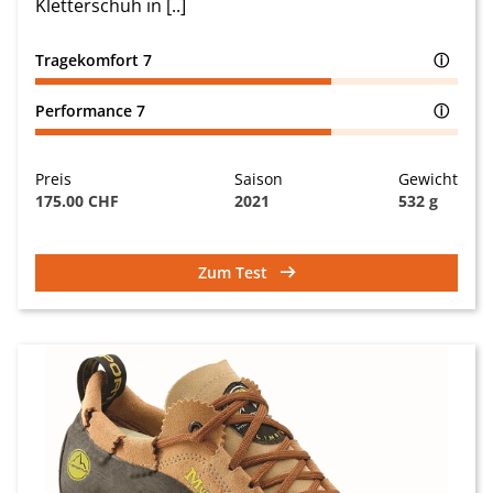
Kletterschuh in [..]
Tragekomfort
7
ⓘ
Performance
7
ⓘ
Preis
Saison
Gewicht
175.00 CHF
2021
532 g
Zum Test